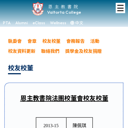
☰
Home
恩主教書院
Valtorta College
About
VC
PTA
Alumni
eClass
Wellness
中文
×
Academic
執委會
會章
校友校董
會務報告
活動
Student
校友資料更新
聯絡我們
獎學金及校友捐贈
Development
Achievements
校友校董
Admissions
Media
&
恩主教書院法團校董會
校友校董
Gallery
Links
2013-15
陳佩琪