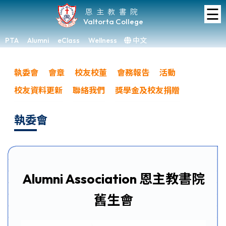
☰
Home
恩主教書院
Valtorta College
About
VC
PTA
Alumni
eClass
Wellness
中文
×
Academic
執委會
會章
校友校董
會務報告
活動
Student
校友資料更新
聯絡我們
獎學金及校友捐贈
Development
Achievements
執委會
Admissions
Media
&
Gallery
Alumni Association 恩主教書院
Links
舊生會