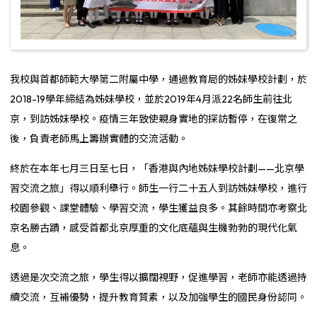
我校與首都師範大學第二附屬中學，通過教育局的姊妹學校計劃，於
2018-19學年締結為姊妹學校，並於2019年4月派22名師生前往北
京，到訪姊妹學校。疫情三年致使親身實地的探訪暫停，在復常之
後，負責老師馬上籌辦實體的交流活動。
終於在本年七月三日至七日，「香港與內地姊妹學校計劃——北京學
習交流之旅」得以順利舉行。師生一行二十五人到訪姊妹學校，進行
校園參觀、課堂體驗、學習交流，學生獲益良多。其餘時間亦考察北
京名勝古蹟，感受首都北京厚重的文化底蘊與生機勃勃的現代化氣
息。
透過是次交流之旅，學生得以擴闊視野，促進學習，老師亦能透過持
續交流，互補優勢，提升教育質素，以及加強學生的國民身份認同。