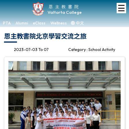
☰
Home
恩主教書院
Valtorta College
About
VC
PTA
Alumni
eClass
Wellness
中文
×
恩主教書院北京學習交流之旅
Academic
Student
2023-07-03 To 07
Category : School Activity
Development
Achievements
Admissions
Media
&
Gallery
Links